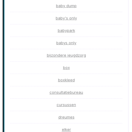
baby dump
baby's only
babypark
babys only
bijzondere jeugdzorg
box
boxkleed
consultatiebureau
cursussen
dreumes
elker