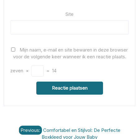
Site
Mijn naam, e-mail en site bewaren in deze browser
voor de volgende keer wanneer ik een reactie plaats.
zeven
×
=
14
Berichtnavigatie
Previous:
Comfortabel en Stijlvol: De Perfecte
Boxkleed voor Jouw Baby