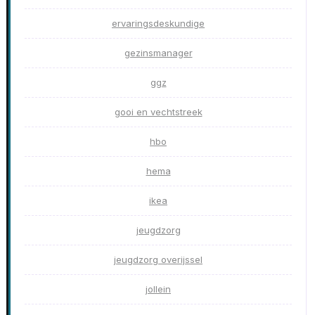
ervaringsdeskundige
gezinsmanager
ggz
gooi en vechtstreek
hbo
hema
ikea
jeugdzorg
jeugdzorg overijssel
jollein