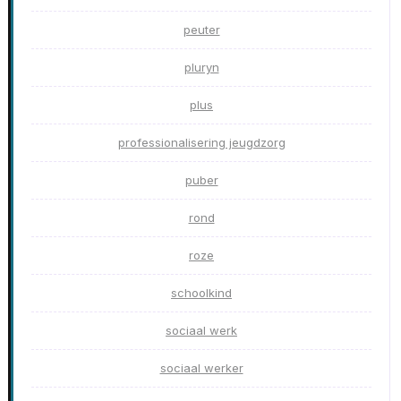
peuter
pluryn
plus
professionalisering jeugdzorg
puber
rond
roze
schoolkind
sociaal werk
sociaal werker