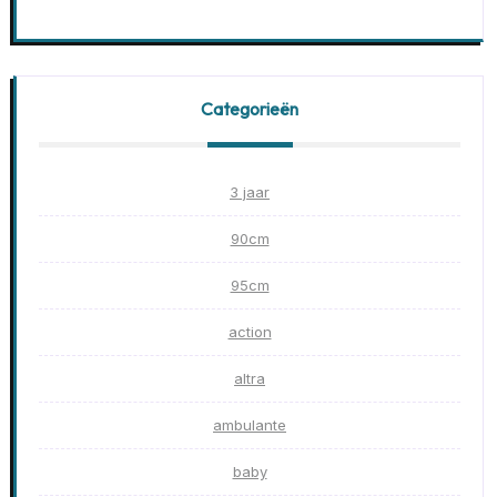
Categorieën
3 jaar
90cm
95cm
action
altra
ambulante
baby