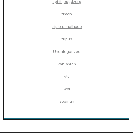
spirit jeugdzorg
timon
triple p methode
tripus
Uncategorized
van asten
vto
wat
zeeman