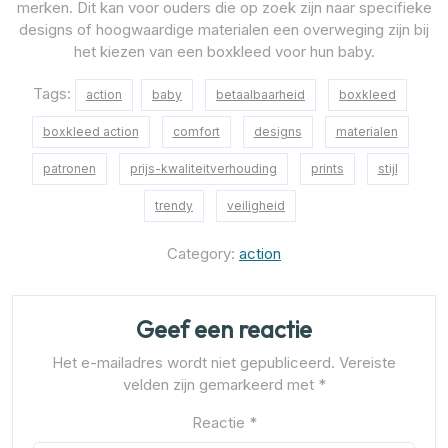
merken. Dit kan voor ouders die op zoek zijn naar specifieke
designs of hoogwaardige materialen een overweging zijn bij
het kiezen van een boxkleed voor hun baby.
Tags:
action
baby
betaalbaarheid
boxkleed
boxkleed action
comfort
designs
materialen
patronen
prijs-kwaliteitverhouding
prints
stijl
trendy
veiligheid
Category:
action
Geef een reactie
Het e-mailadres wordt niet gepubliceerd.
Vereiste
velden zijn gemarkeerd met
*
Reactie
*