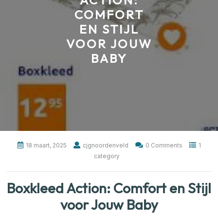
ACTION:
COMFORT
EN STIJL
VOOR JOUW
BABY
18 maart, 2025
cjgnoordenveld
0 Comments
1
category
Boxkleed Action: Comfort en Stijl
voor Jouw Baby