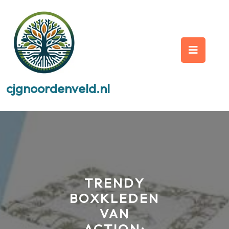
Skip
to
content
Op
But
cjgnoordenveld.nl
TRENDY
BOXKLEDEN
VAN