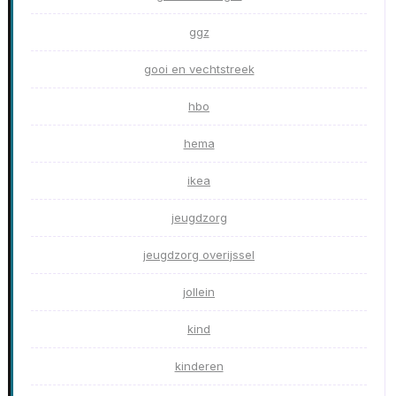
ggz
gooi en vechtstreek
hbo
hema
ikea
jeugdzorg
jeugdzorg overijssel
jollein
kind
kinderen