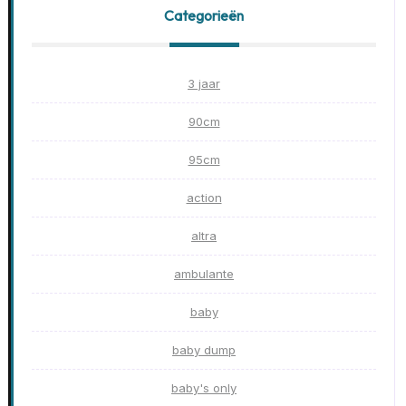
Categorieën
3 jaar
90cm
95cm
action
altra
ambulante
baby
baby dump
baby's only