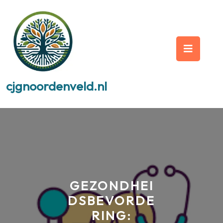
Skip
to
content
Op
But
cjgnoordenveld.nl
GEZONDHEI
DSBEVORDE
RING: