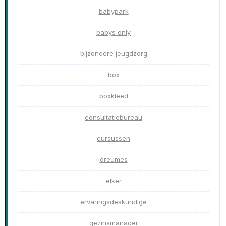
babypark
babys only
bijzondere jeugdzorg
box
boxkleed
consultatiebureau
cursussen
dreumes
elker
ervaringsdeskundige
gezinsmanager