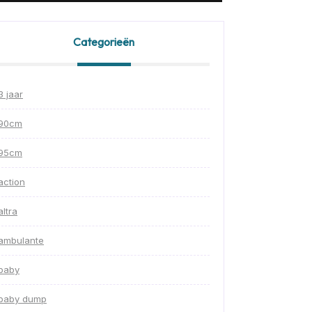
Categorieën
3 jaar
90cm
95cm
action
altra
ambulante
baby
baby dump