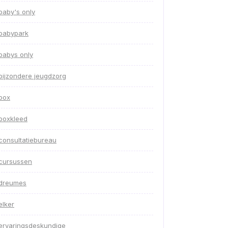
baby's only
babypark
babys only
bijzondere jeugdzorg
box
boxkleed
consultatiebureau
cursussen
dreumes
elker
ervaringsdeskundige