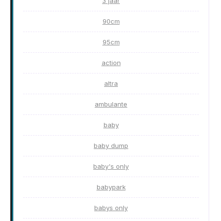
3 jaar
90cm
95cm
action
altra
ambulante
baby
baby dump
baby's only
babypark
babys only