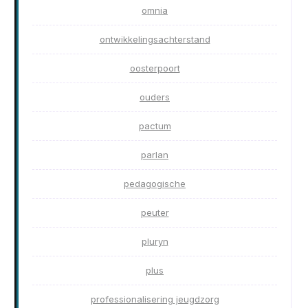
omnia
ontwikkelingsachterstand
oosterpoort
ouders
pactum
parlan
pedagogische
peuter
pluryn
plus
professionalisering jeugdzorg