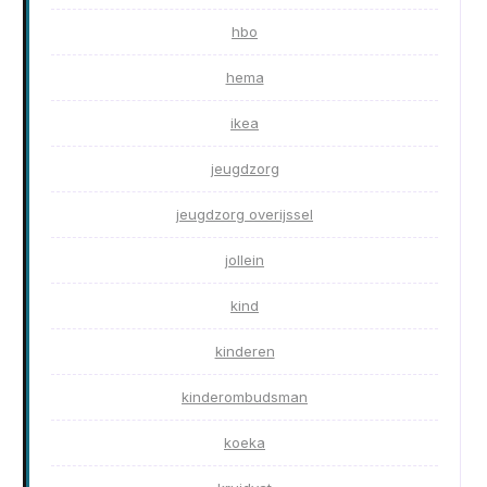
hbo
hema
ikea
jeugdzorg
jeugdzorg overijssel
jollein
kind
kinderen
kinderombudsman
koeka