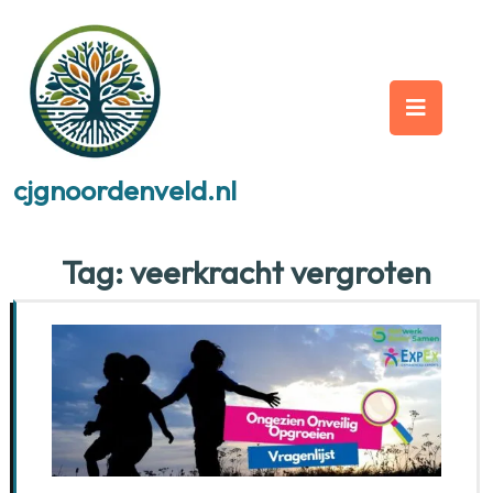
Skip
to
content
Op
But
cjgnoordenveld.nl
Tag:
veerkracht vergroten