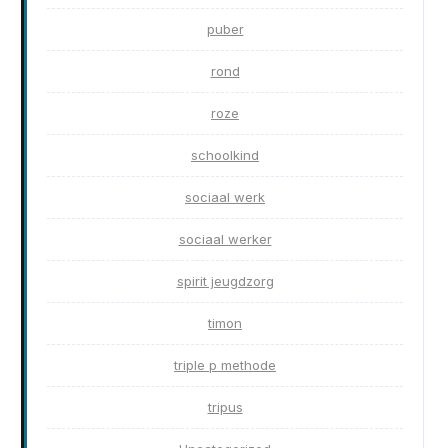
puber
rond
roze
schoolkind
sociaal werk
sociaal werker
spirit jeugdzorg
timon
triple p methode
tripus