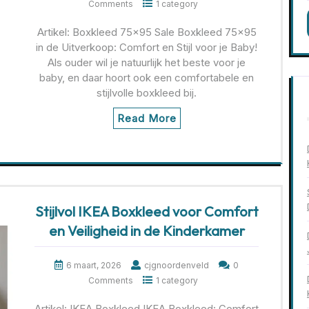
Comments
1 category
Artikel: Boxkleed 75×95 Sale Boxkleed 75×95
in de Uitverkoop: Comfort en Stijl voor je Baby!
Als ouder wil je natuurlijk het beste voor je
baby, en daar hoort ook een comfortabele en
stijlvolle boxkleed bij.
Read More
Stijlvol IKEA Boxkleed voor Comfort
en Veiligheid in de Kinderkamer
6 maart, 2026
cjgnoordenveld
0
Comments
1 category
Artikel: IKEA Boxkleed IKEA Boxkleed: Comfort