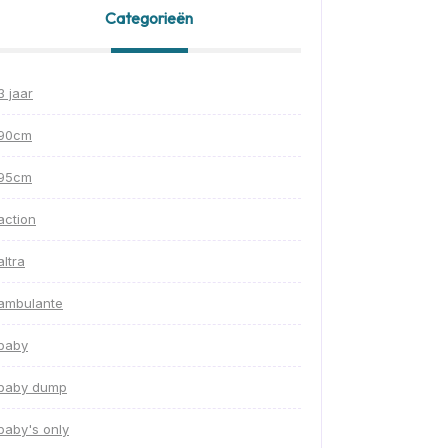
Categorieën
3 jaar
90cm
95cm
action
altra
ambulante
baby
baby dump
baby's only