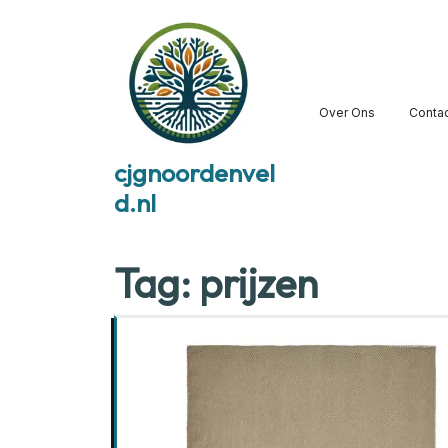
Skip
to
content
Over Ons
Conta
cjgnoordenvel
d.nl
Tag:
prijzen