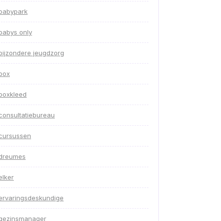
babypark
babys only
bijzondere jeugdzorg
box
boxkleed
consultatiebureau
cursussen
dreumes
elker
ervaringsdeskundige
gezinsmanager