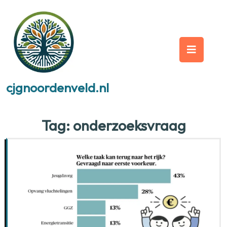
Skip
to
content
Op
But
cjgnoordenveld.nl
Tag:
onderzoeksvraag