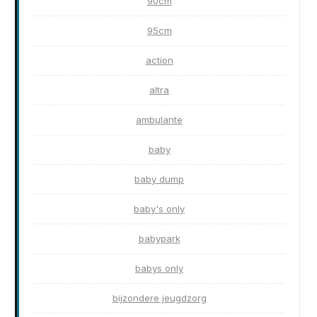
90cm
95cm
action
altra
ambulante
baby
baby dump
baby's only
babypark
babys only
bijzondere jeugdzorg