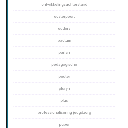
ontwikkelingsachterstand
oosterpoort
ouders
pactum
parlan
pedagogische
peuter
pluryn
plus
professionalisering jeugdzorg
puber