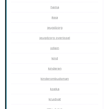
hema
ikea
jeugdzorg
jeugdzorg overijssel
jollein
kind
kinderen
kinderombudsman
koeka
kruidvat