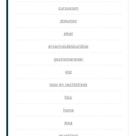
cursussen
dreumes
elker
ervaringsdeskundige
gezinsmanager
ggz
gooi en vechtstreek
hbo
hema
ikea
jeugdzorg