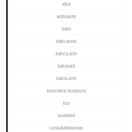
altra
ambulante
baby
baby dump
baby's only
babypark
babys only
bijzondere jeugdzorg
box
boxkleed
consultatiebureau