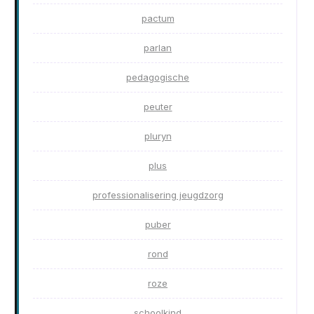
pactum
parlan
pedagogische
peuter
pluryn
plus
professionalisering jeugdzorg
puber
rond
roze
schoolkind