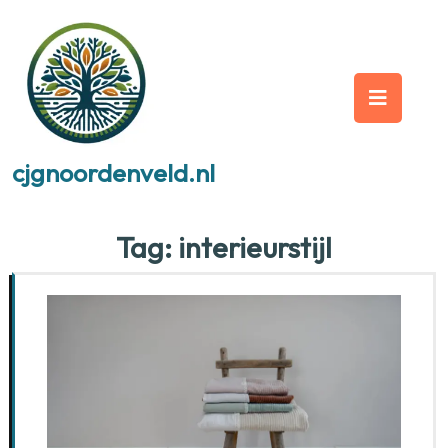
Skip
to
content
Op
But
cjgnoordenveld.nl
Tag:
interieurstijl