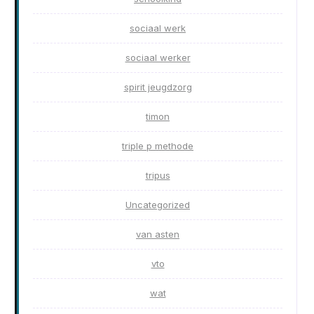
sociaal werk
sociaal werker
spirit jeugdzorg
timon
triple p methode
tripus
Uncategorized
van asten
vto
wat