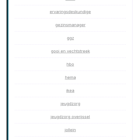
ervaringsdeskundige
gezinsmanager
ggz
gooi en vechtstreek
hbo
hema
ikea
jeugdzorg
jeugdzorg overijssel
jollein