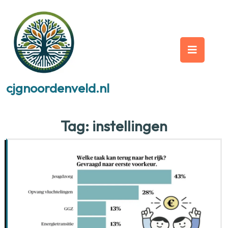
Skip
to
content
Op
But
cjgnoordenveld.nl
Tag:
instellingen