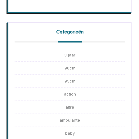
Categorieën
3 jaar
90cm
95cm
action
altra
ambulante
baby