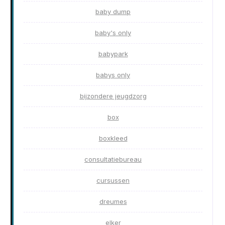
baby dump
baby's only
babypark
babys only
bijzondere jeugdzorg
box
boxkleed
consultatiebureau
cursussen
dreumes
elker