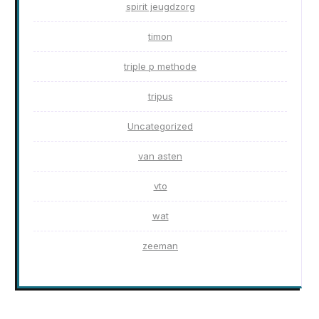
spirit jeugdzorg
timon
triple p methode
tripus
Uncategorized
van asten
vto
wat
zeeman