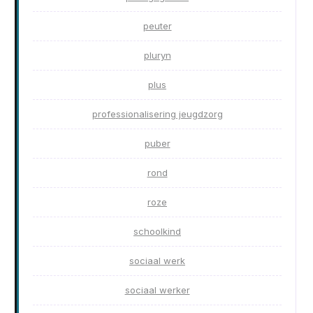
peuter
pluryn
plus
professionalisering jeugdzorg
puber
rond
roze
schoolkind
sociaal werk
sociaal werker