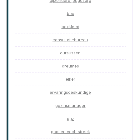
bijzondere jeugdzorg
box
boxkleed
consultatiebureau
cursussen
dreumes
elker
ervaringsdeskundige
gezinsmanager
ggz
gooi en vechtstreek