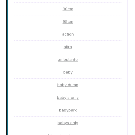
90cm
95cm
action
altra
ambulante
baby
baby dump
baby's only
babypark
babys only