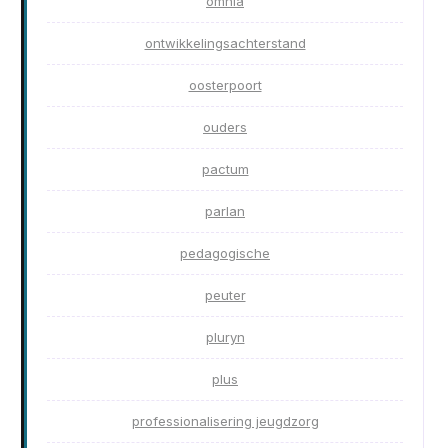
omnia
ontwikkelingsachterstand
oosterpoort
ouders
pactum
parlan
pedagogische
peuter
pluryn
plus
professionalisering jeugdzorg