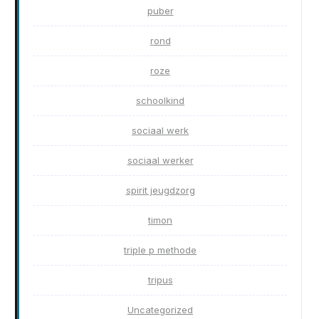
puber
rond
roze
schoolkind
sociaal werk
sociaal werker
spirit jeugdzorg
timon
triple p methode
tripus
Uncategorized