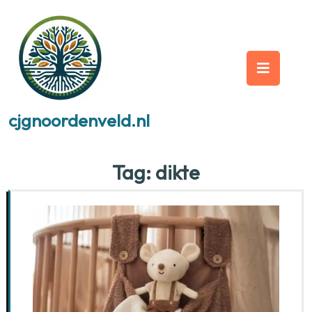
Skip
to
content
Op
But
cjgnoordenveld.nl
Tag:
dikte