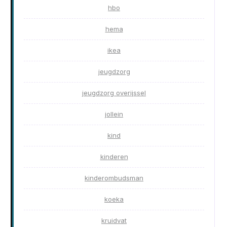
hbo
hema
ikea
jeugdzorg
jeugdzorg overijssel
jollein
kind
kinderen
kinderombudsman
koeka
kruidvat