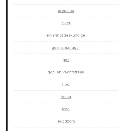
dreumes
elker
ervaringsdeskundige
gezinsmanager
ggz
gooi en vechtstreek
hbo
hema
ikea
jeugdzorg