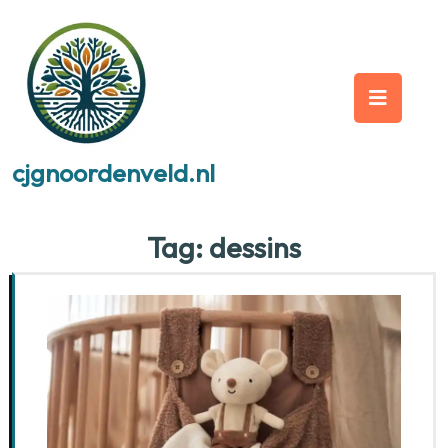
Skip
to
content
Op
But
cjgnoordenveld.nl
Tag:
dessins