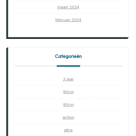
maart 2024
februari 2024
Categorieën
3 jaar
90cm
95cm
action
altra