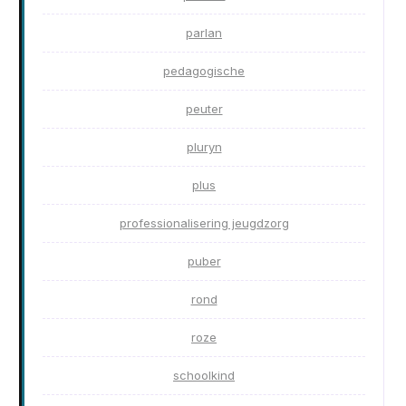
parlan
pedagogische
peuter
pluryn
plus
professionalisering jeugdzorg
puber
rond
roze
schoolkind