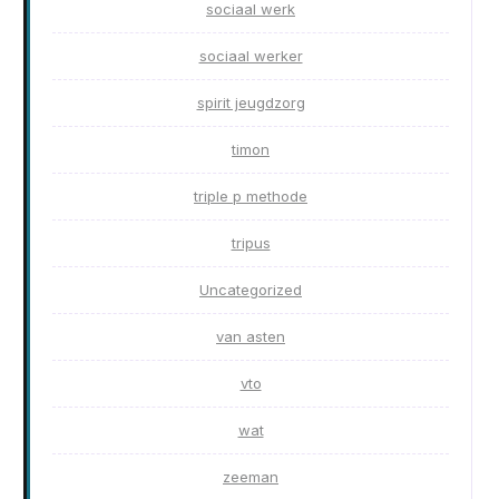
sociaal werk
sociaal werker
spirit jeugdzorg
timon
triple p methode
tripus
Uncategorized
van asten
vto
wat
zeeman