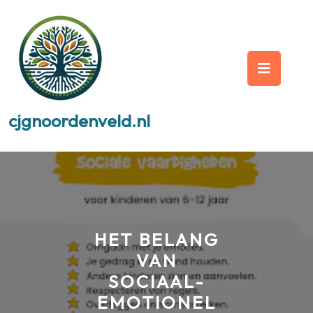
Skip
to
content
Op
But
cjgnoordenveld.nl
HET BELANG
VAN
SOCIAAL-
EMOTIONEL