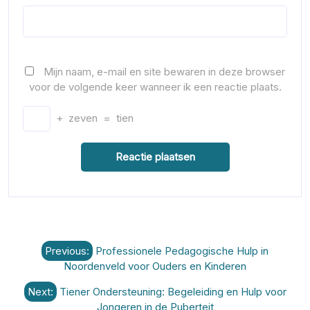
Mijn naam, e-mail en site bewaren in deze browser
voor de volgende keer wanneer ik een reactie plaats.
+
zeven
=
tien
Berichtnavigatie
Previous:
Professionele Pedagogische Hulp in
Noordenveld voor Ouders en Kinderen
Next:
Tiener Ondersteuning: Begeleiding en Hulp voor
Jongeren in de Puberteit