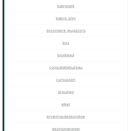
babypark
babys only
bijzondere jeugdzorg
box
boxkleed
consultatiebureau
cursussen
dreumes
elker
ervaringsdeskundige
gezinsmanager