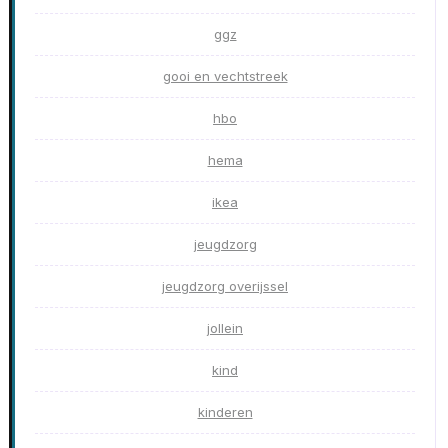
ggz
gooi en vechtstreek
hbo
hema
ikea
jeugdzorg
jeugdzorg overijssel
jollein
kind
kinderen