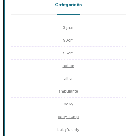
Categorieën
3 jaar
90cm
95cm
action
altra
ambulante
baby
baby dump
baby's only