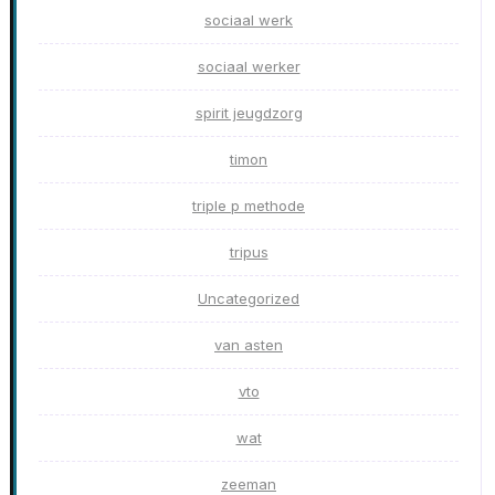
sociaal werk
sociaal werker
spirit jeugdzorg
timon
triple p methode
tripus
Uncategorized
van asten
vto
wat
zeeman