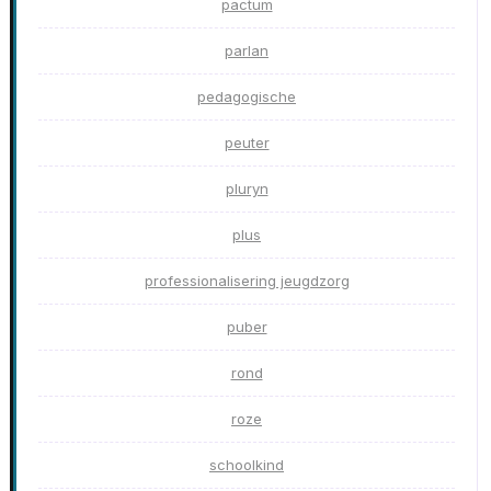
pactum
parlan
pedagogische
peuter
pluryn
plus
professionalisering jeugdzorg
puber
rond
roze
schoolkind