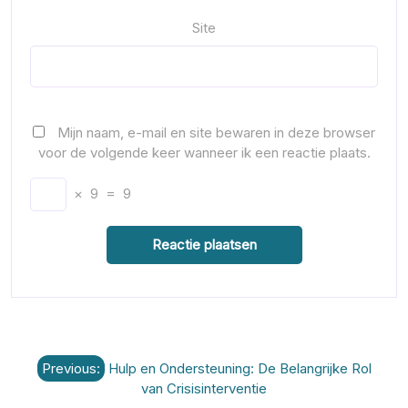
Site
Mijn naam, e-mail en site bewaren in deze browser
voor de volgende keer wanneer ik een reactie plaats.
×
9
=
9
Berichtnavigatie
Previous:
Hulp en Ondersteuning: De Belangrijke Rol
van Crisisinterventie