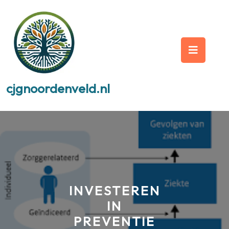
Skip
to
content
Op
But
cjgnoordenveld.nl
INVESTEREN
IN
PREVENTIE