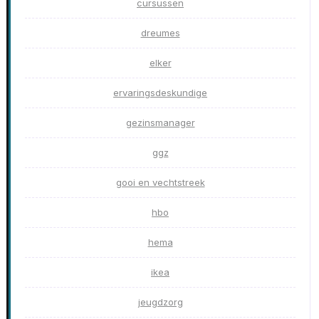
cursussen
dreumes
elker
ervaringsdeskundige
gezinsmanager
ggz
gooi en vechtstreek
hbo
hema
ikea
jeugdzorg