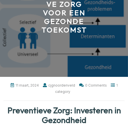
VE ZORG
VOOR EEN
GEZONDE
TOEKOMST
11 maart, 2024
cjgnoordenveld
0 Comments
1
category
Preventieve Zorg: Investeren in
Gezondheid