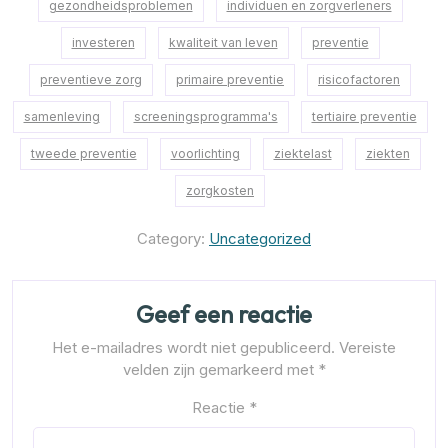
gezondheidsproblemen
individuen en zorgverleners
investeren
kwaliteit van leven
preventie
preventieve zorg
primaire preventie
risicofactoren
samenleving
screeningsprogramma's
tertiaire preventie
tweede preventie
voorlichting
ziektelast
ziekten
zorgkosten
Category:
Uncategorized
Geef een reactie
Het e-mailadres wordt niet gepubliceerd.
Vereiste
velden zijn gemarkeerd met
*
Reactie
*