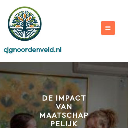
Skip
to
content
Op
But
cjgnoordenveld.nl
DE IMPACT
VAN
MAATSCHAP
PELIJK