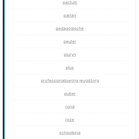
pactum
parlan
pedagogische
peuter
pluryn
plus
professionalisering jeugdzorg
puber
rond
roze
schoolkind