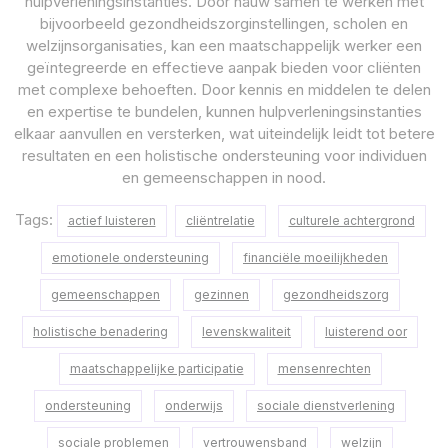
hulpverleningsinstanties. Door nauw samen te werken met
bijvoorbeeld gezondheidszorginstellingen, scholen en
welzijnsorganisaties, kan een maatschappelijk werker een
geïntegreerde en effectieve aanpak bieden voor cliënten
met complexe behoeften. Door kennis en middelen te delen
en expertise te bundelen, kunnen hulpverleningsinstanties
elkaar aanvullen en versterken, wat uiteindelijk leidt tot betere
resultaten en een holistische ondersteuning voor individuen
en gemeenschappen in nood.
Tags:
actief luisteren
cliëntrelatie
culturele achtergrond
emotionele ondersteuning
financiële moeilijkheden
gemeenschappen
gezinnen
gezondheidszorg
holistische benadering
levenskwaliteit
luisterend oor
maatschappelijke participatie
mensenrechten
ondersteuning
onderwijs
sociale dienstverlening
sociale problemen
vertrouwensband
welzijn