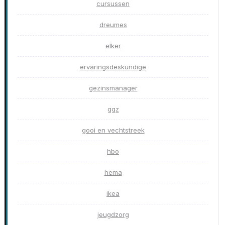
cursussen
dreumes
elker
ervaringsdeskundige
gezinsmanager
ggz
gooi en vechtstreek
hbo
hema
ikea
jeugdzorg