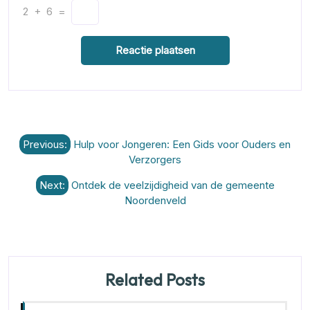
2
+
6
=
Berichtnavigatie
Previous:
Hulp voor Jongeren: Een Gids voor Ouders en
Verzorgers
Next:
Ontdek de veelzijdigheid van de gemeente
Noordenveld
Related Posts