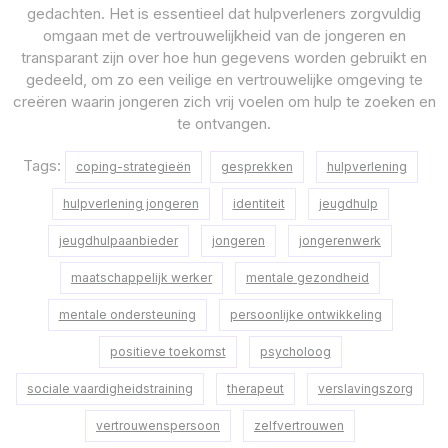
gedachten. Het is essentieel dat hulpverleners zorgvuldig
omgaan met de vertrouwelijkheid van de jongeren en
transparant zijn over hoe hun gegevens worden gebruikt en
gedeeld, om zo een veilige en vertrouwelijke omgeving te
creëren waarin jongeren zich vrij voelen om hulp te zoeken en
te ontvangen.
Tags:
coping-strategieën
gesprekken
hulpverlening
hulpverlening jongeren
identiteit
jeugdhulp
jeugdhulpaanbieder
jongeren
jongerenwerk
maatschappelijk werker
mentale gezondheid
mentale ondersteuning
persoonlijke ontwikkeling
positieve toekomst
psycholoog
sociale vaardigheidstraining
therapeut
verslavingszorg
vertrouwenspersoon
zelfvertrouwen