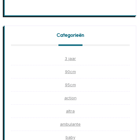
Categorieën
3 jaar
90cm
95cm
action
altra
ambulante
baby