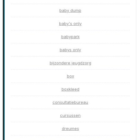
baby dump
baby's only
babypark
babys only
bijzondere jeugdzorg
box
boxkleed
consultatiebureau
cursussen
dreumes