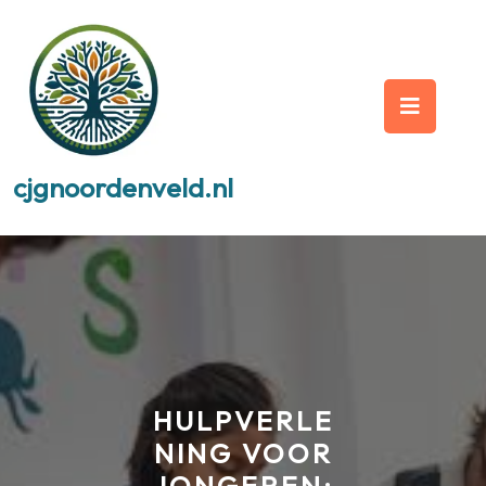
Skip
to
content
Op
But
cjgnoordenveld.nl
HULPVERLE
NING VOOR