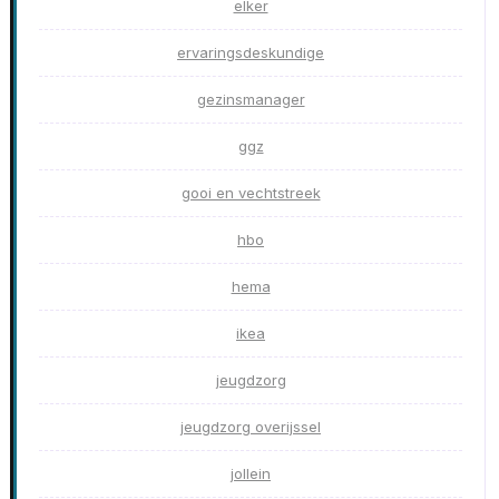
elker
ervaringsdeskundige
gezinsmanager
ggz
gooi en vechtstreek
hbo
hema
ikea
jeugdzorg
jeugdzorg overijssel
jollein